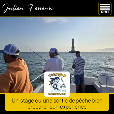
FERMER
ACCUEIL
PÊCHE EN MER
STAGES EN DOUCE
LAC HOURTIN (FR)
LAC VOLKERAK (PB)
LAC EN IRLANDE
EQUIPEMENT
FAQ
CONTACT
Un stage ou une sortie de pêche bien
06 68 00 79 05
préparer son expérience