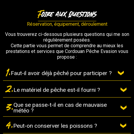
Foire aux questions
Réservation, équipement, déroulement
Vous trouverez ci-dessous plusieurs questions qui me son
régulièrement posées.
Cette partie vous permet de comprendre au mieux les
prestations et services que Cordouan Pêche Evasion vous
propose :
1.
Faut-il avoir déjà pêché pour participer ?
2.
Le matériel de pêche est-il fourni ?
Non. Les sorties sont accessibles aux débutants
comme aux pêcheurs confirmés. Les techniques sont
expliquées et adaptées au niveau de chacun.
3.
Que se passe-t-il en cas de mauvaise
Oui, tout le matériel est fourni : cannes, moulinets,
météo ?
leurres et équipements nécessaires. Vous pouvez bien
sûr apporter votre propre matériel si vous le souhaitez.
4.
Peut-on conserver les poissons ?
La sécurité est prioritaire. En cas de conditions
défavorables, la sortie peut être reportée ou annulée,