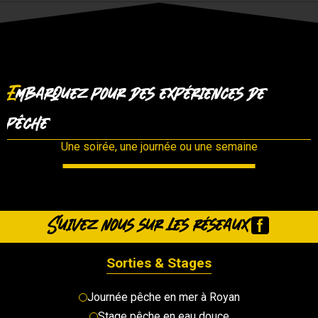
Embarquez pour des expériences de
pêche
En mer
En eau douce
A l'étranger
Une soirée, une journée ou une semaine
Suivez nous sur les réseaux
Sorties & Stages
Journée pêche en mer à Royan
Stage pêche en eau douce